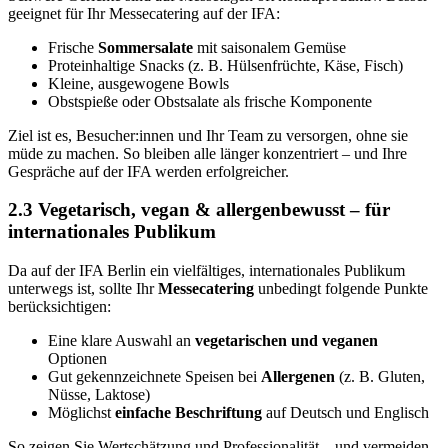
geeignet für Ihr Messecatering auf der IFA:
Frische
Sommersalate
mit saisonalem Gemüse
Proteinhaltige Snacks (z. B. Hülsenfrüchte, Käse, Fisch)
Kleine, ausgewogene Bowls
Obstspieße oder Obstsalate als frische Komponente
Ziel ist es, Besucher:innen und Ihr Team zu versorgen, ohne sie
müde zu machen. So bleiben alle länger konzentriert – und Ihre
Gespräche auf der IFA werden erfolgreicher.
2.3 Vegetarisch, vegan & allergenbewusst – für
internationales Publikum
Da auf der IFA Berlin ein vielfältiges, internationales Publikum
unterwegs ist, sollte Ihr
Messecatering
unbedingt folgende Punkte
berücksichtigen:
Eine klare Auswahl an
vegetarischen und veganen
Optionen
Gut gekennzeichnete Speisen bei
Allergenen
(z. B. Gluten,
Nüsse, Laktose)
Möglichst
einfache Beschriftung
auf Deutsch und Englisch
So zeigen Sie Wertschätzung und Professionalität – und vermeiden