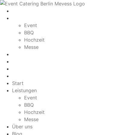
Zum
Inhalt
Start
springen
Leistungen
Event
BBQ
Hochzeit
Messe
Über uns
Blog
Galerie
Kontakt
Start
Leistungen
Event
BBQ
Hochzeit
Messe
Über uns
Blog